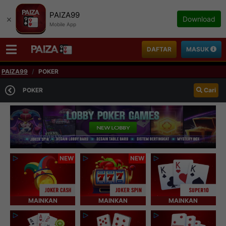
PAIZA99
×
Download
Mobile App
DAFTAR
MASUK
PAIZA99
POKER
POKER
Cari
NEW
NEW
MAINKAN
MAINKAN
MAINKAN