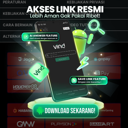
PERATURAN
KEBIJAKAN PRIVASI
KEBIJAKAN COOKIES
PERMAINAN FAIR
CARA BERMAIN
VIDEO TUTORIAL
ALTERNATIF LINK
ANTI BLOKIR
Cara Pembayaran:
Partner Kami: