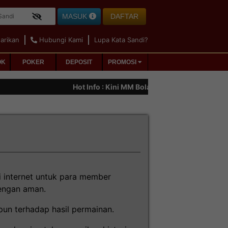
MASUK
DAFTAR
arikan
Hubungi Kami
Lupa Kata Sandi?
OK
POKER
DEPOSIT
PROMOSI
Hot Info : Kini MM Bolatangkas Paiza99 Hadir Fitur
 internet untuk para member
engan aman.
pun terhadap hasil permainan.