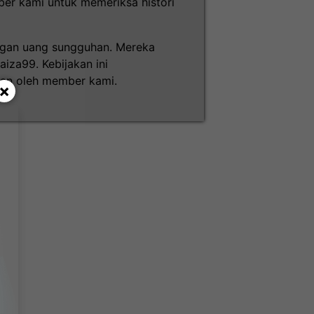
er kami untuk memeriksa histori
engan uang sungguhan. Mereka
aiza99. Kebijakan ini
kan oleh member kami.
×