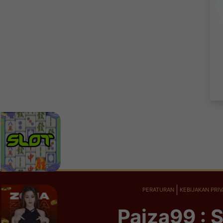
PERATURAN
KEBIJAKAN PRIV
Paiza99 : 