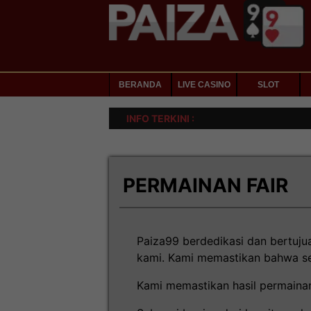
BERANDA
LIVE CASINO
SLOT
INFO TERKINI :
PERMAINAN FAIR
Paiza99 berdedikasi dan bertuj
kami. Kami memastikan bahwa se
Kami memastikan hasil permainan 