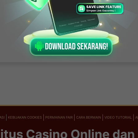
ASI
KEBIJAKAN COOKIES
PERMAINAN FAIR
CARA BERMAIN
VIDEO TUTORIAL
A
Situs Casino Online dan 