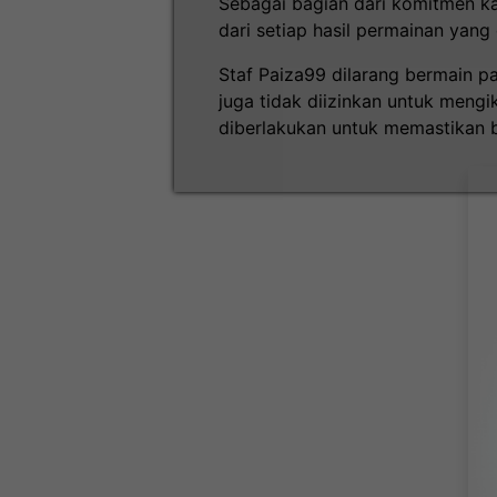
Sebagai bagian dari komitmen k
dari setiap hasil permainan yang
Staf Paiza99 dilarang bermain p
juga tidak diizinkan untuk mengi
diberlakukan untuk memastikan 