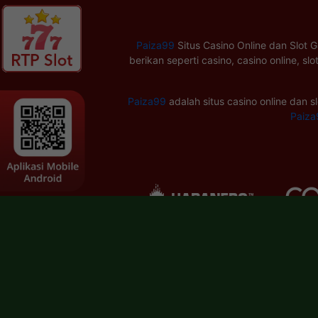
Paiza99
Situs Casino Online dan Slot 
berikan seperti casino, casino online, s
Paiza99
adalah situs casino online dan s
Paiza