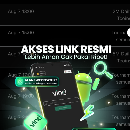
Aug 7 13:00
2M Daily
Tcoin
Aug 7 15:00
Tournam
semua
Aug 7 16:00
5M Daily
Tcoin
Aug 7 17:00
Tournam
semua
Aug 7 19:00
Tournam
semua
Aug 7 21:00
Tournam
semua