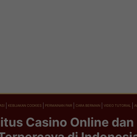
ASI
KEBIJAKAN COOKIES
PERMAINAN FAIR
CARA BERMAIN
VIDEO TUTORIAL
A
Situs Casino Online dan 
Terpercaya di Indonesi