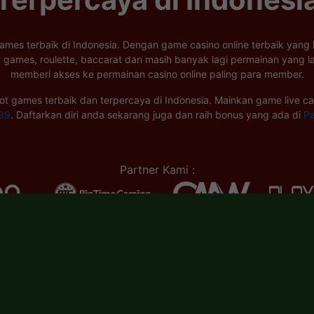
Games terbaik di Indonesia. Dengan game casino online terbaik ya
lot games, roulette, baccarat dan masih banyak lagi permainan yang la
memberi akses ke permainan casino online paling para member.
lot games terbaik dan terpercaya di Indonesia. Mainkan game live ca
99
. Daftarkan diri anda sekarang juga dan raih bonus yang ada di
P
Partner Kami :