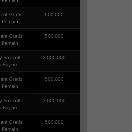
 Pemain
ent Gratis
500.000
 Pemain
ent Gratis
500.000
 Pemain
 Freeroll,
2.000.000
s Buy-in
ent Gratis
500.000
 Pemain
 Freeroll,
2.000.000
s Buy-in
ent Gratis
500.000
 Pemain