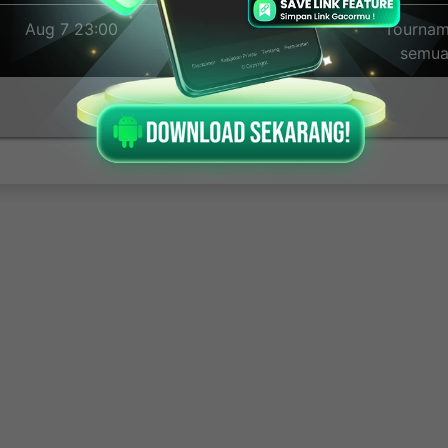
Aug 7 23:00
Tournam
semua